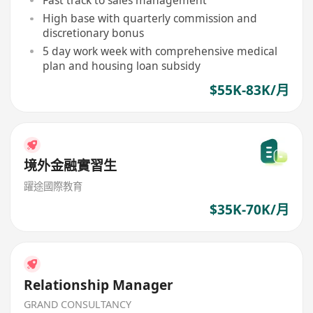
Fast track to sales management
High base with quarterly commission and
discretionary bonus
5 day work week with comprehensive medical
plan and housing loan subsidy
$55K-83K/月
境外金融實習生
躍途國際教育
$35K-70K/月
Relationship Manager
GRAND CONSULTANCY