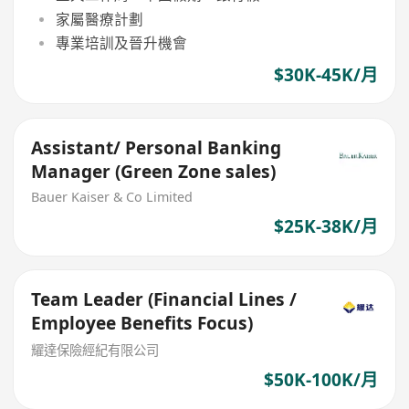
家屬醫療計劃
專業培訓及晉升機會
$30K-45K/月
Assistant/ Personal Banking
Manager (Green Zone sales)
Bauer Kaiser & Co Limited
$25K-38K/月
Team Leader (Financial Lines /
Employee Benefits Focus)
耀達保險經紀有限公司
$50K-100K/月