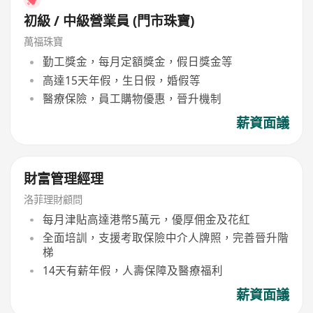
初級 / 中級營業員 (門市珠寶)
萬福珠寶
勤工獎金，每月定額獎金，假日獎金等
高達15天年假，生日假，婚假等
醫療保險，員工購物優惠，晉升機制
薪資面議
財富管理經理
洛菲理財顧問
每月津貼高達港幣5萬元，優厚佣金及花紅
全面培訓，支援考取保險中介人牌照，完善晉升階
梯
14天有薪年假，人壽保障及醫療福利
薪資面議