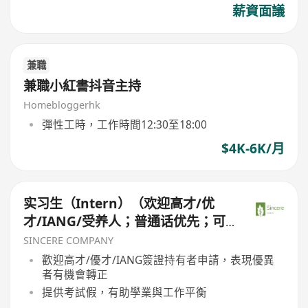
薪資面議
兼職
兼職小紅書抖音主持
Homebloggerhk
彈性工時，工作時間12:30至18:00
$4K-6K/月
实习生（Intern）（欢迎高才/优
才/IANG/受养人；普通话优先；可
转正/续签）
SINCERE COMPANY
歡迎高才/優才/IANG簽證持有者申請，表現優異
者有機會轉正
提供考試假，有助學業與工作平衡