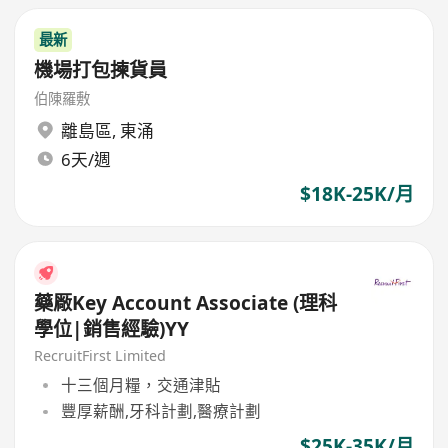
最新
機場打包揀貨員
伯陳羅敷
離島區
,
東涌
6天/週
$18K-25K/月
藥厰Key Account Associate (理科
學位|銷售經驗)YY
RecruitFirst Limited
十三個月糧，交通津貼
豐厚薪酬,牙科計劃,醫療計劃
$25K-35K/月