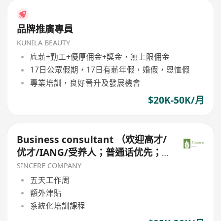
品牌推廣專員
KUNILA BEAUTY
底薪+勤工+優厚佣金+獎金，無上限佣金
17日公眾假期，17日有薪年假，婚假，恩恤假
專業培訓，良好晉升及發展機會
$20K-50K/月
Business consultant （欢迎高才/
优才/IANG/受养人；普通话优先；
可转正/续签）
SINCERE COMPANY
五天工作周
額外津貼
系統化培訓課程