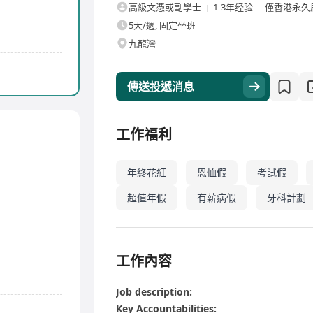
高級文憑或副學士
1-3年经验
僅香港永久
5天/週, 固定坐班
九龍灣
傳送投遞消息
工作福利
年終花紅
恩恤假
考試假
超值年假
有薪病假
牙科計劃
工作內容
Job description:
Key Accountabilities: