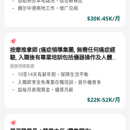
协助熟悉本地路况，适合新移民
偶尔中港两地工作，增广见闻
$30K-45K/月
按摩推拿師 (痛症領導集團, 無需任何痛症經
驗, 入職後有專業培訓包括儀器操作及人體經
絡等, 培訓費用全免, 可提升自己儀器技術及
健康理療集團
知識)
10至14天有薪年假，保障生活平衡
入職即享全免專業在職培訓，晉升機會多
設每月表現獎金，優厚月薪
$22K-52K/月