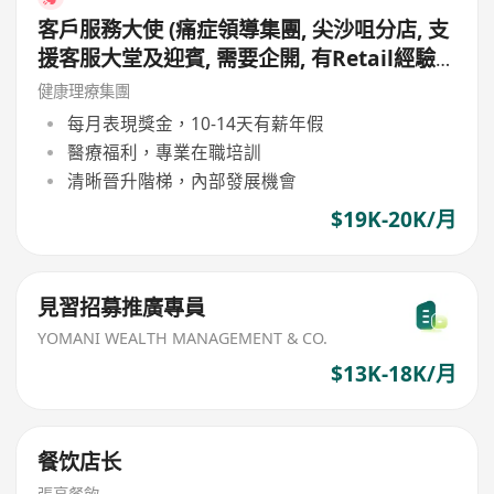
客戶服務大使 (痛症領導集團, 尖沙咀分店, 支
援客服大堂及迎賓, 需要企開, 有Retail經驗
更好, 月薪19,000 - 20,000, 無需銷售)
健康理療集團
每月表現獎金，10-14天有薪年假
醫療福利，專業在職培訓
清晰晉升階梯，內部發展機會
$19K-20K/月
見習招募推廣專員
YOMANI WEALTH MANAGEMENT & CO.
$13K-18K/月
餐饮店长