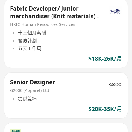
Fabric Developer/ Junior
merchandiser (Knit materials) -
Fashion 3D CAD skills
HKIC Human Resources Services
十三個月薪酬
醫療計劃
五天工作周
$18K-26K/月
Senior Designer
G2000 (Apparel) Ltd
提供雙糧
$20K-35K/月