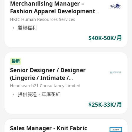
Merchandising Manager –
Fashion Apparel Development
to Production
HKIC Human Resources Services
雙糧福利
$40K-50K/月
最新
Senior Designer / Designer
(Lingerie / Intimate /
Swimwear)
Headsearch21 Consultancy Limited
提供雙糧，年底花紅
$25K-33K/月
Sales Manager - Knit Fabric