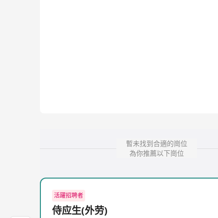
暫未找到合適的崗位
為你推薦以下崗位
活躍招聘者
侍应生(外劳)