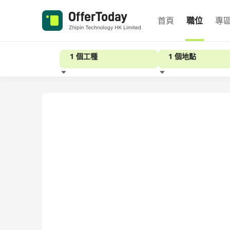
首頁
職位
專
1 個工種
1 個地點
經驗