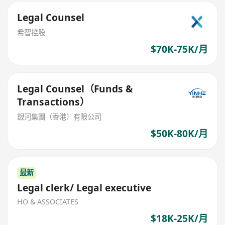
Legal Counsel
希智控股
$70K-75K/月
Legal Counsel（Funds &
Transactions）
銀河集團（香港）有限公司
$50K-80K/月
最新
Legal clerk/ Legal executive
HO & ASSOCIATES
$18K-25K/月