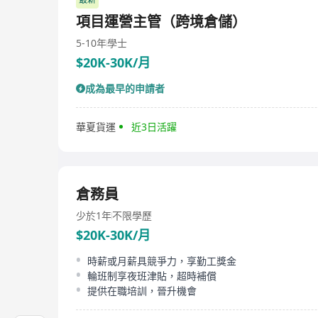
項目運營主管（跨境倉儲）
5-10年
學士
$20K-30K/月
成為最早的申請者
華夏貨運
近3日活躍
倉務員
少於1年
不限學歷
$20K-30K/月
時薪或月薪具競爭力，享勤工獎金
輪班制享夜班津貼，超時補償
提供在職培訓，晉升機會