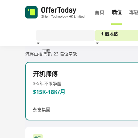
首頁
職位
專
1 個地點
工種
流浮山招聘
約 23 職位空缺
經驗
开机师傅
3-5年
不限學歷
$15K-18K/月
永富集團
最新