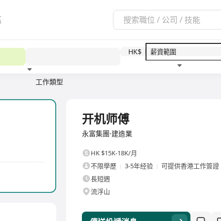
區
HK$
工作類型
教育程度
福利待遇
全職
开机师傅
永富集團·建造業
HK $15K-18K/月
不限學歷
3-5年经验
可提供香港工作簽證
長短週
流浮山