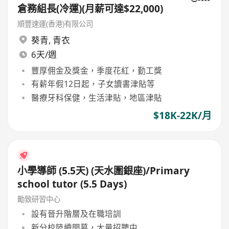
倉務組長(冷運)(月薪可達$22,000)
順豐速運(香港)有限公司
葵青
,
青衣
6天/週
豐厚佣金及獎金，季度花紅，勤工獎
有薪年假12日起，子女讀書津貼等
醫療牙科保健，生活津貼，地區津貼
$18K-22K/月
小學導師 (5.5天) (天水圍銀座)/Primary
school tutor (5.5 Days)
勵致研習中心
設有晉升階層及在職培訓
新分校陸續開幕，大量招聘中