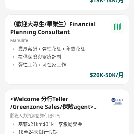
$13K-14K/月
（歡迎大專生/畢業生）Financial
Planning Consultant
Manulife
豐厚薪酬，彈性花紅，年終花紅
提供保險與醫療計劃
彈性工時，可在家工作
$20K-50K/月
<Welcome 分行Teller
/Greenzone Sales/保險agent>
General Banking Manager
騰獵人力資源諮詢有限公司
基薪$21k至$31k，享激勵獎金
18至24天銀行假期