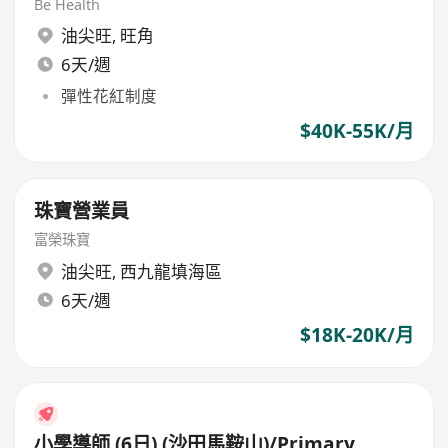
Be Health
油尖旺
,
旺角
6天/週
彈性花紅制度
$40K-55K/月
珠寶營業員
富榮珠寶
油尖旺
,
西九龍填海區
6天/週
$18K-20K/月
小學導師 (6日) (沙田馬鞍山)/Primary