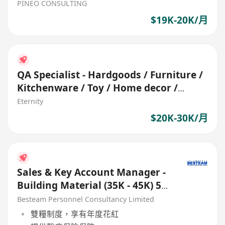
PINEO CONSULTING
$19K-20K/月
QA Specialist - Hardgoods / Furniture /
Kitchenware / Toy / Home decor /
Garden
Eternity
$20K-30K/月
Sales & Key Account Manager -
Building Material (35K - 45K) 5
Days
Besteam Personnel Consultancy Limited
雙糧制度，享有年度花紅