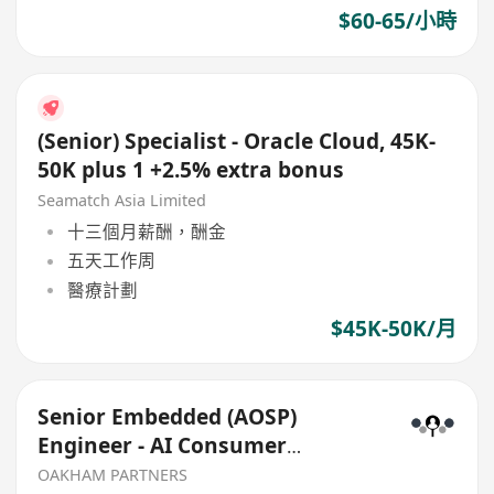
$60-65/小時
(Senior) Specialist - Oracle Cloud, 45K-
50K plus 1 +2.5% extra bonus
Seamatch Asia Limited
十三個月薪酬，酬金
五天工作周
醫療計劃
$45K-50K/月
Senior Embedded (AOSP)
Engineer - AI Consumer
Electronics
OAKHAM PARTNERS