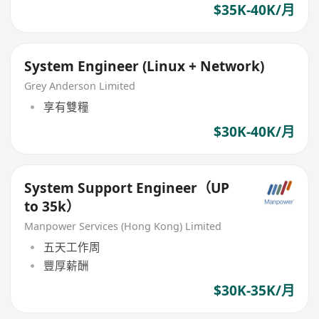
$35K-40K/月
System Engineer (Linux + Network)
Grey Anderson Limited
享有雙糧
$30K-40K/月
System Support Engineer（UP
to 35k）
Manpower Services (Hong Kong) Limited
五天工作周
豐厚薪酬
$30K-35K/月