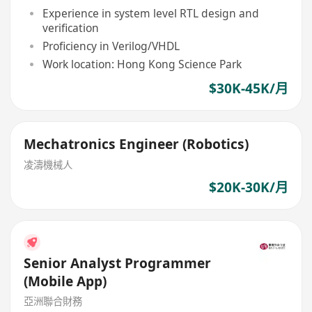
Experience in system level RTL design and
verification
Proficiency in Verilog/VHDL
Work location: Hong Kong Science Park
$30K-45K/月
Mechatronics Engineer (Robotics)
凌濤機械人
$20K-30K/月
Senior Analyst Programmer
(Mobile App)
亞洲聯合財務