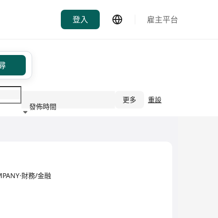
登入
雇主平台
尋
更多
重設
發佈時間
行業
COMPANY·財務/金融