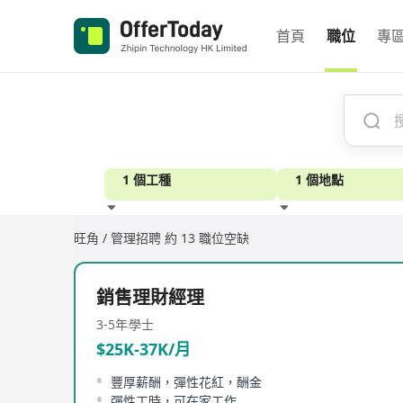
首頁
職位
專
1 個工種
1 個地點
旺角 / 管理招聘
約 13 職位空缺
經驗
銷售理財經理
3-5年
學士
$25K-37K/月
豐厚薪酬，彈性花紅，酬金
彈性工時，可在家工作