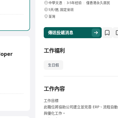
中學文憑
3-5年经验
僅香港永久居民
5天/週, 固定坐班
荃灣
傳送投遞消息
工作福利
loper
生日假
工作內容
工作目標
此職位將協助公司建立並完善 ERP、流程自
與優化工作。