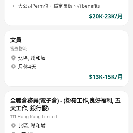
大公司Perm位，穩定長做、好benefits
$20K-23K/月
文員
富盈物流
北區
,
聯和墟
月休4天
$13K-15K/月
全職倉務員(電子倉) - (粉嶺工作,良好福利, 五
天工作, 銀行假)
TTI Hong Kong Limited
北區
,
聯和墟