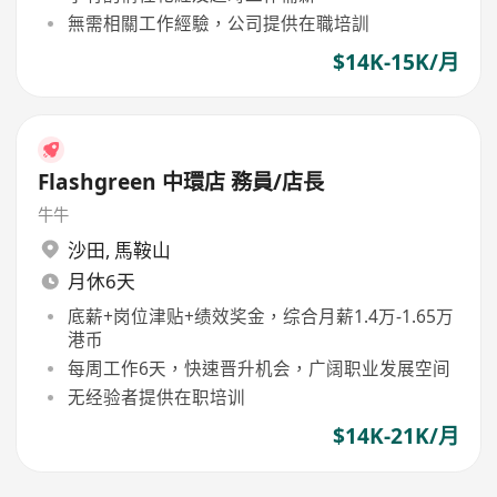
無需相關工作經驗，公司提供在職培訓
$14K-15K/月
Flashgreen 中環店 務員/店長
牛牛
沙田
,
馬鞍山
月休6天
底薪+岗位津贴+绩效奖金，综合月薪1.4万-1.65万
港币
每周工作6天，快速晋升机会，广阔职业发展空间
无经验者提供在职培训
$14K-21K/月