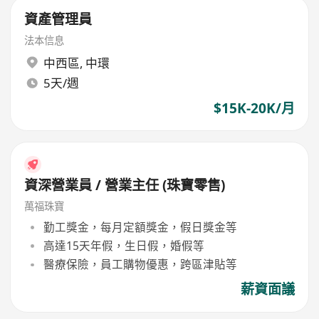
資產管理員
法本信息
中西區
,
中環
5天/週
$15K-20K/月
資深營業員 / 營業主任 (珠寶零售)
萬福珠寶
勤工獎金，每月定額獎金，假日獎金等
高達15天年假，生日假，婚假等
醫療保險，員工購物優惠，跨區津貼等
薪資面議