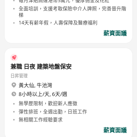
每月津貼高達港幣5萬元，優厚佣金及花紅
全面培訓，支援考取保險中介人牌照，完善晉升階
梯
14天有薪年假，人壽保障及醫療福利
薪資面議
兼職 日夜 建築地盤保安
日昇管理
黃大仙
,
牛池灣
8小時以上/天, 6天/週
無學歷限制，歡迎新人應徵
彈性排班，全週出勤，日班工作
無相關工作經驗要求
薪資面議