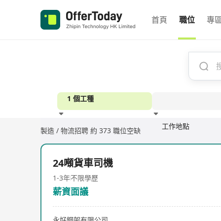
首頁
職位
專
1 個工種
工作地點
製造 / 物流招聘
約 373 職位空缺
經驗
24噸貨車司機
1-3年
不限學歷
薪資面議
永好鋼架有限公司