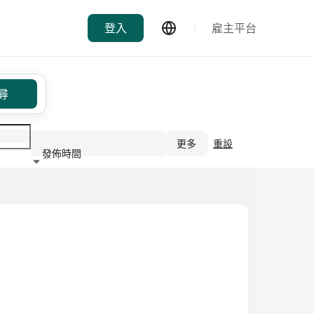
登入
雇主平台
尋
更多
重設
發佈時間
行業