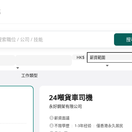
區
搜
HK$
工作類型
教育程度
福利待遇
全職
24噸貨車司機
永好鋼架有限公司
薪資面議
不限學歷
1-3年经验
僅香港永久居民