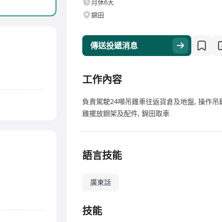
月休6天
錦田
傳送投遞消息
工作內容
負責駕駛24噸吊雞車往返貨倉及地盤, 操作吊
雞擺放鋼架及配件, 錦田取車
語言技能
廣東話
技能