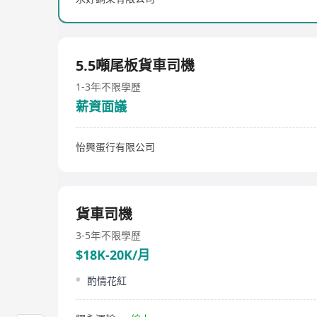
5.5噸尾板貨車司機
1-3年
不限學歷
薪資面議
怡興蛋行有限公司
貨車司機
3-5年
不限學歷
$18K-20K/月
酌情花紅