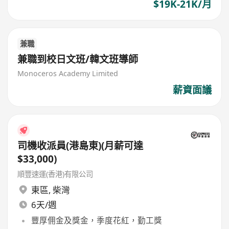
$19K-21K/月
兼職
兼職到校日文班/韓文班導師
Monoceros Academy Limited
薪資面議
司機收派員(港島東)(月薪可達
$33,000)
順豐速運(香港)有限公司
東區
,
柴灣
6天/週
豐厚佣金及獎金，季度花紅，勤工獎