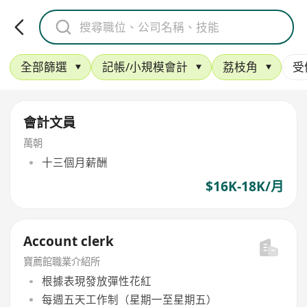
全部篩選
記帳/小規模會計
荔枝角
受
會計文員
萬朝
十三個月薪酬
$16K-18K/月
Account clerk
寶薦館職業介紹所
根據表現發放彈性花紅
每週五天工作制（星期一至星期五）