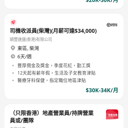
司機收派員(柴灣)(月薪可達$34,000)
順豐速運(香港)有限公司
東區
,
柴灣
6天/週
豐厚佣金及獎金，季度花紅，勤工獎
12天起有薪年假，生活及子女教育津貼
醫療牙科保健，指定職位地區津貼
$30K-34K/月
（只限香港）地產營業員/持牌營業
員或/團隊