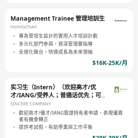
Management Trainee 管理培訓生
HomilyChart
專為管培生設計的實用人才培訓計劃
多元化部門參與，資深管理層指導
全球化舞台，快速成長為未來領袖
$16K-25K/月
实习生（Intern）（欢迎高才/优
才/IANG/受养人；普通话优先；可
转正/续签）
SINCERE COMPANY
歡迎高才/優才/IANG簽證持有者申請，表現優異
者有機會轉正
提供考試假，有助學業與工作平衡
$20K-30K/月