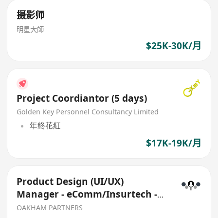
摄影师
明星大師
$25K-30K/月
Project Coordiantor (5 days)
Golden Key Personnel Consultancy Limited
年終花紅
$17K-19K/月
Product Design (UI/UX)
Manager - eComm/Insurtech -
Regional
OAKHAM PARTNERS