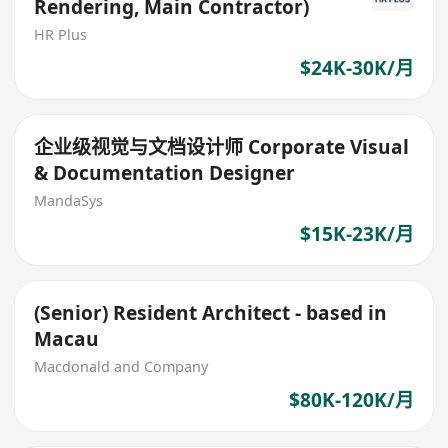
Rendering, Main Contractor)
HR Plus
$24K-30K/月
企业级视觉与文档设计师 Corporate Visual
& Documentation Designer
MandaSys
$15K-23K/月
(Senior) Resident Architect - based in
Macau
Macdonald and Company
$80K-120K/月