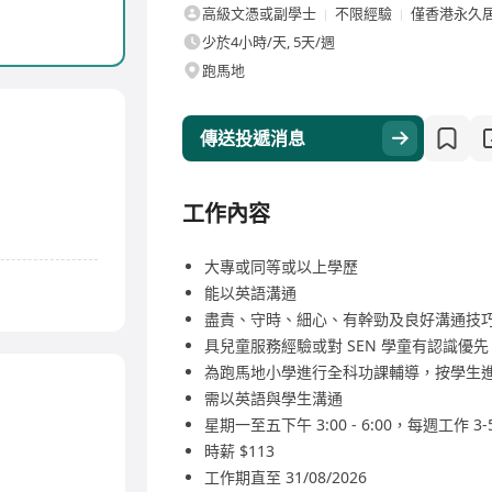
高級文憑或副學士
不限經驗
僅香港永久
少於4小時/天, 5天/週
跑馬地
傳送投遞消息
工作內容
大專或同等或以上學歷
能以英語溝通
盡責、守時、細心、有幹勁及良好溝通技
具兒童服務經驗或對 SEN 學童有認識優先
為跑馬地小學進行全科功課輔導，按學生
需以英語與學生溝通
星期一至五下午 3:00 - 6:00，每週工作 
時薪 $113
工作期直至 31/08/2026