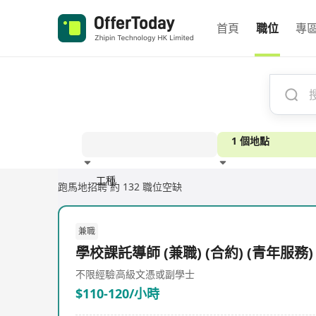
首頁
職位
專
1 個地點
工種
跑馬地招聘
約 132 職位空缺
經驗
兼職
學校課託導師 (兼職) (合約) (青年服務)
不限經驗
高級文憑或副學士
$110-120/小時