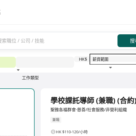
區
搜
HK$
工作類型
教育程度
福利待遇
學校課託導師 (兼職) (合約)
聖雅各福群會·慈善/社會服務/非營利組織
兼職
HK $110-120/小時