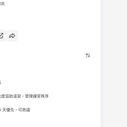
居民
巧
進度協助溫習，管理課室秩序
3-5 天優先，可商議