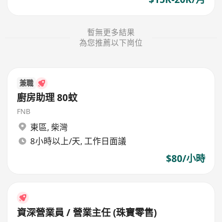
暫無更多結果
為您推薦以下崗位
兼職
廚房助理 80蚊
FNB
東區
,
柴灣
8小時以上/天, 工作日面議
$80/小時
資深營業員 / 營業主任 (珠寶零售)