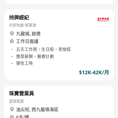
持牌經紀
中原地產-將軍澳
九龍城
,
啟德
工作日面議
五天工作周，生日假，恩恤假
豐厚薪酬，醫療計劃
彈性工時
$12K-42K/月
珠寶營業員
富榮珠寶
油尖旺
,
西九龍填海區
6天/週