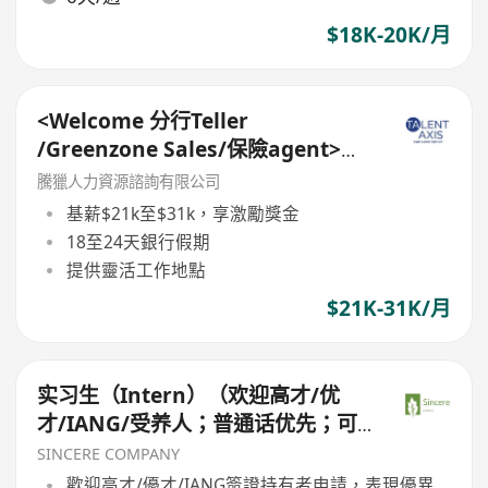
$18K-20K/月
<Welcome 分行Teller
/Greenzone Sales/保險agent>
General Banking Manager
騰獵人力資源諮詢有限公司
基薪$21k至$31k，享激勵獎金
18至24天銀行假期
提供靈活工作地點
$21K-31K/月
实习生（Intern）（欢迎高才/优
才/IANG/受养人；普通话优先；可
转正/续签）
SINCERE COMPANY
歡迎高才/優才/IANG簽證持有者申請，表現優異