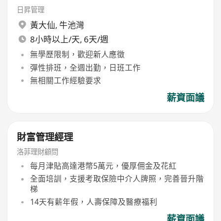
日昇管理
黃大仙
,
牛池灣
8小時以上/天, 6天/週
無學歷限制，歡迎新人應徵
彈性排班，全週出勤，日班工作
無相關工作經驗要求
薪資面議
財富管理經理
洛菲理財顧問
每月津貼高達港幣5萬元，優厚佣金及花紅
全面培訓，支援考取保險中介人牌照，完善晉升階
梯
14天有薪年假，人壽保障及醫療福利
薪資面議