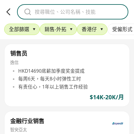
全部篩選
銷售-外拓
香港仔
受僱形式
销售员
逸信
HKD14690底薪加季度奖金提成
每周6天，每天8小时弹性工时
有责任心，1年以上销售工作经验
$14K-20K/月
金融行业销售
智臾亞太