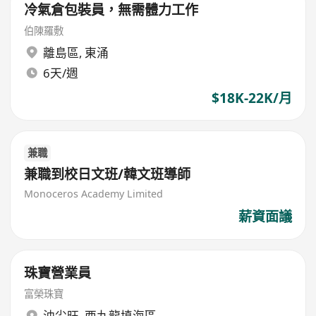
冷氣倉包裝員，無需體力工作
伯陳羅敷
離島區
,
東涌
6天/週
$18K-22K/月
兼職
兼職到校日文班/韓文班導師
Monoceros Academy Limited
薪資面議
珠寶營業員
富榮珠寶
油尖旺
,
西九龍填海區