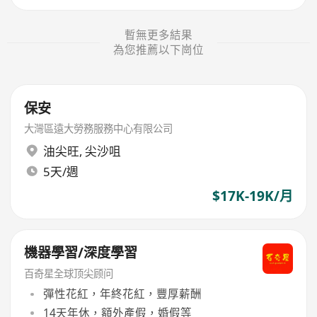
暫無更多結果
為您推薦以下崗位
保安
大灣區遠大勞務服務中心有限公司
油尖旺
,
尖沙咀
5天/週
$17K-19K/月
機器學習/深度學習
百奇星全球顶尖顾问
彈性花紅，年終花紅，豐厚薪酬
14天年休，額外產假，婚假等