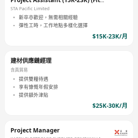
out project)
STA Pacific Limited
新卒亦歡迎，無需相關經驗
彈性工時，工作地點多樣化選擇
$15K-23K/月
建材供應鏈經理
含真貿易
提供雙糧待遇
享有慷慨年假安排
提供額外津貼
$25K-30K/月
Project Manager