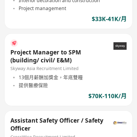
Interior decoration and construction
Project management
$33K-41K/月
Project Manager to SPM
(building/ civil/ E&M)
Skyway Asia Recruitment Limited
13個月薪酬加獎金，年底雙糧
提供醫療保險
$70K-110K/月
Assistant Safety Officer / Safety
Officer
CrossWise Recruitment Limited