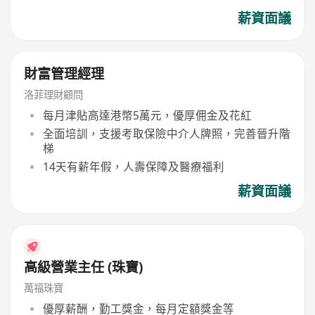
薪資面議
財富管理經理
洛菲理財顧問
每月津貼高達港幣5萬元，優厚佣金及花紅
全面培訓，支援考取保險中介人牌照，完善晉升階
梯
14天有薪年假，人壽保障及醫療福利
薪資面議
高級營業主任 (珠寶)
萬福珠寶
優厚薪酬，勤工獎金，每月定額獎金等