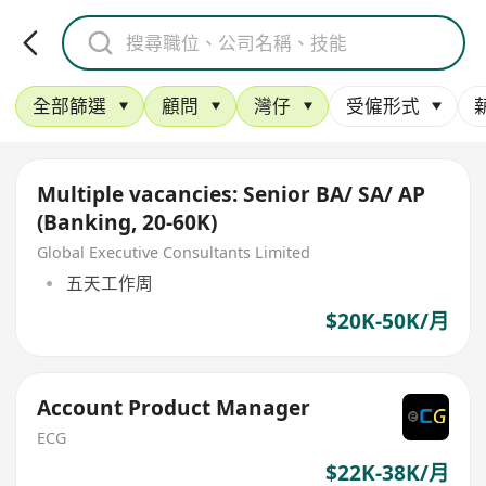
全部篩選
顧問
灣仔
受僱形式
Multiple vacancies: Senior BA/ SA/ AP
(Banking, 20-60K)
Global Executive Consultants Limited
五天工作周
$20K-50K/月
Account Product Manager
ECG
$22K-38K/月