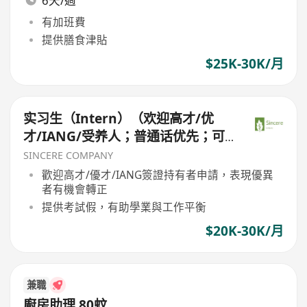
6天/週
有加班費
提供膳食津貼
$25K-30K/月
实习生（Intern）（欢迎高才/优
才/IANG/受养人；普通话优先；可
转正/续签）
SINCERE COMPANY
歡迎高才/優才/IANG簽證持有者申請，表現優異
者有機會轉正
提供考試假，有助學業與工作平衡
$20K-30K/月
兼職
廚房助理 80蚊