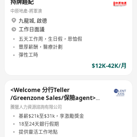
持牌經紀
中原地產-將軍澳
九龍城
,
啟德
工作日面議
五天工作周，生日假，恩恤假
豐厚薪酬，醫療計劃
彈性工時
$12K-42K/月
<Welcome 分行Teller
/Greenzone Sales/保險agent>
General Banking Manager
騰獵人力資源諮詢有限公司
基薪$21k至$31k，享激勵獎金
18至24天銀行假期
提供靈活工作地點