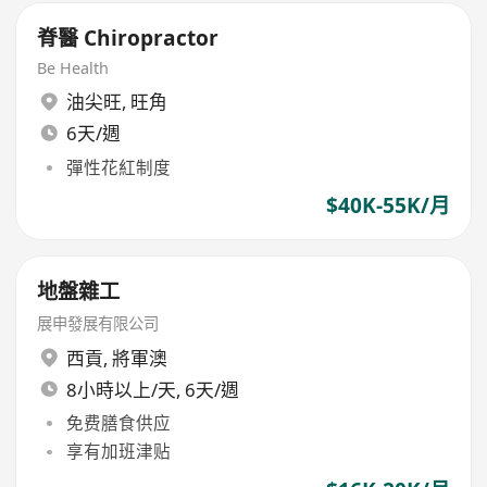
脊醫 Chiropractor
Be Health
油尖旺
,
旺角
6天/週
彈性花紅制度
$40K-55K/月
地盤雜工
展申發展有限公司
西貢
,
將軍澳
8小時以上/天, 6天/週
免费膳食供应
享有加班津贴