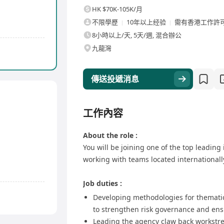
HK $70K-105K/月
不限學歷
10年以上经验
需有香港工作許
8小時以上/天, 5天/週, 混合辦公
九龍灣
傳送投遞消息
工作內容
About the role :
You will be joining one of the top leadin
working with teams located internationall
Job duties :
Developing methodologies for thematic
to strengthen risk governance and en
Leading the agency claw back workstre