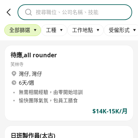
全部篩選
工種
工作地點
受僱形式
待應,all rounder
笑林寺
灣仔
,
灣仔
6天/週
無需相關經驗，由零開始培訓
愉快團隊氣氛，包員工膳食
$14K-15K/月
日班製作員(太古)