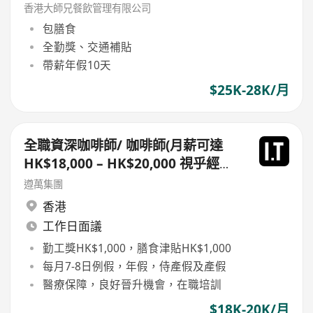
香港大師兄餐飲管理有限公司
包膳食
全勤獎、交通補貼
帶薪年假10天
$25K-28K/月
全職資深咖啡師/ 咖啡師(月薪可達
HK$18,000 – HK$20,000 視乎經驗
及職位) （銅鑼灣希慎廣場新店開
遵萬集團
幕）
香港
工作日面議
勤工獎HK$1,000，膳食津貼HK$1,000
每月7-8日例假，年假，侍產假及產假
醫療保障，良好晉升機會，在職培訓
$18K-20K/月