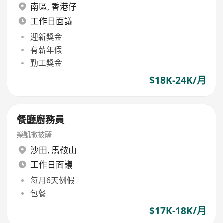
南區
,
香港仔
工作日面議
迎新奬金
有薪年假
勤工奬金
$18K-24K/月
餐廳廚務員
樂凱撒披薩
沙田
,
馬鞍山
工作日面議
每月6天例假
包餐
$17K-18K/月