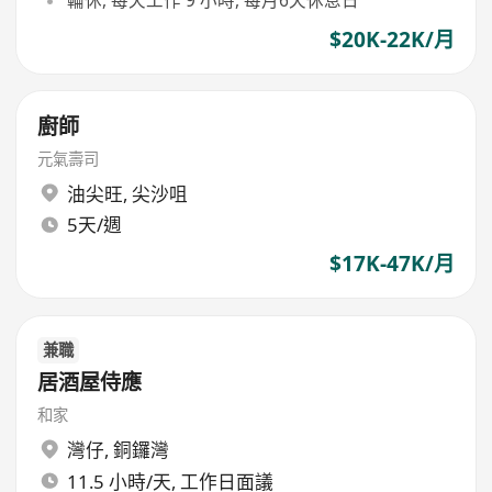
輪休, 每天工作 9 小時, 每月6天休息日
$20K-22K/月
廚師
元氣壽司
油尖旺
,
尖沙咀
5天/週
$17K-47K/月
兼職
居酒屋侍應
和家
灣仔
,
銅鑼灣
11.5 小時/天, 工作日面議