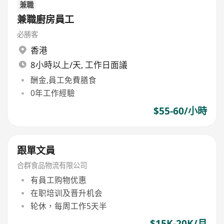
兼職
兼職廚房員工
必勝客
香港
8小時以上/天, 工作日面議
酬金,員工免費膳食
0年工作經驗
$55-60/小時
跟單文員
合群食品物流有限公司
有員工购物优惠
在职培训及晋升机会
轮休，每周工作5天半
$15K-20K/月