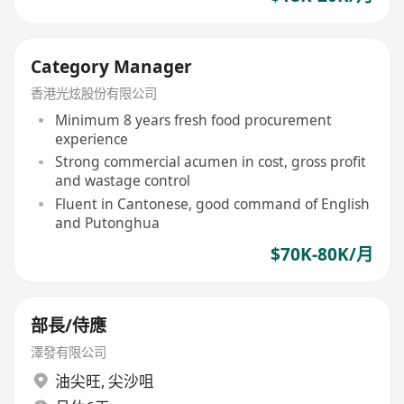
Category Manager
香港光炫股份有限公司
Minimum 8 years fresh food procurement
experience
Strong commercial acumen in cost, gross profit
and wastage control
Fluent in Cantonese, good command of English
and Putonghua
$70K-80K/月
部長/侍應
澤發有限公司
油尖旺
,
尖沙咀