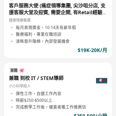
客戶服務大使 (痛症領導集團, 尖沙咀分店, 支
援客服大堂及迎賓, 需要企開, 有Retail經驗
更好, 月薪19,000 - 20,000, 無需銷售)
健康理療集團
每月表現獎金，10-14天有薪年假
醫療福利，專業在職培訓
清晰晉升階梯，內部發展機會
$19K-20K/月
兼職
兼職 到校 IT / STEM導師
小小科學超人
彈性工作，自選工作內容
時薪$250-$500以上
完成教學工作後，優異者獲工作推薦信