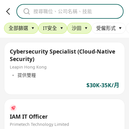
全部篩選
IT安全
沙田
受僱形式
Cybersecurity Specialist (Cloud‑Native
Security)
Leapin Hong Kong
提供雙糧
$30K-35K/月
IAM IT Officer
Primetech Technology Limited