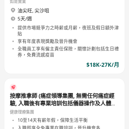
如是實業
油尖旺
,
尖沙咀
5天/週
提供市場競爭力之時薪或月薪，夜班及假日額外津
貼
享有年度表現獎勵及晉升機會
全職員工享有僱主責任保險，關懷計劃包括生日禮
券，免費流感疫苗
$18K-27K/月
按摩推拿師 (痛症領導集團, 無需任何痛症經
驗, 入職後有專業培訓包括儀器操作及人體經
絡等, 培訓費用全免, 可提升自己儀器技術及
健康理療集團
知識)
10至14天有薪年假，保障生活平衡
入職即享全免專業在職培訓，晉升機會多