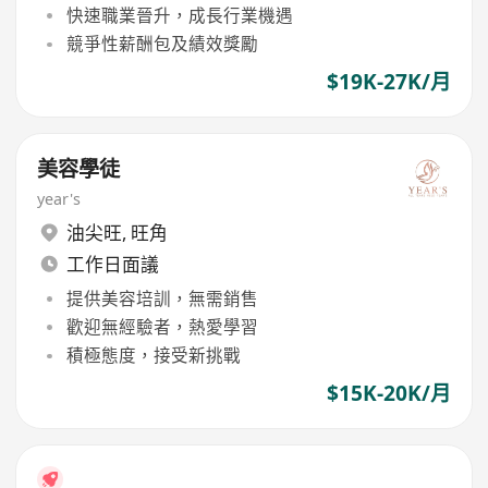
快速職業晉升，成長行業機遇
競爭性薪酬包及績效獎勵
$19K-27K/月
美容學徒
year's
油尖旺
,
旺角
工作日面議
提供美容培訓，無需銷售
歡迎無經驗者，熱愛學習
積極態度，接受新挑戰
$15K-20K/月