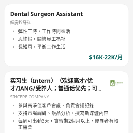
Dental Surgeon Assistant
鍾慶銓牙科
彈性工時，工作時間靈活
恩恤假，關懷員工福祉
長短周，平衡工作生活
$16K-22K/月
实习生（Intern）（欢迎高才/优
才/IANG/受养人；普通话优先；可
转正/续签）
SINCERE COMPANY
參與高淨值客戶會議，負責會議記錄
支持市場調研、競品分析，撰寫新媒體內容
每周可出勤3天，實習期2個月以上，優異者有轉
正機會