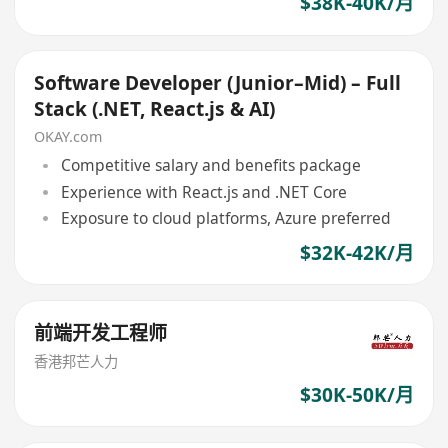
$38K-40K/月
Software Developer (Junior–Mid) – Full
Stack (.NET, React.js & AI)
OKAY.com
Competitive salary and benefits package
Experience with React.js and .NET Core
Exposure to cloud platforms, Azure preferred
$32K-42K/月
前端开发工程师
香港邦芒人力
$30K-50K/月