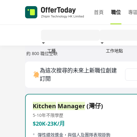
首頁
職位
專
工種
工作地點
約 800 職位空缺
經驗
為這次搜尋的未來上新職位創建
訂閱
Kitchen
Manager
(灣仔)
5-10年
不限學歷
$20K-23K/月
彈性績效獎金，與個人及團隊表現掛鉤