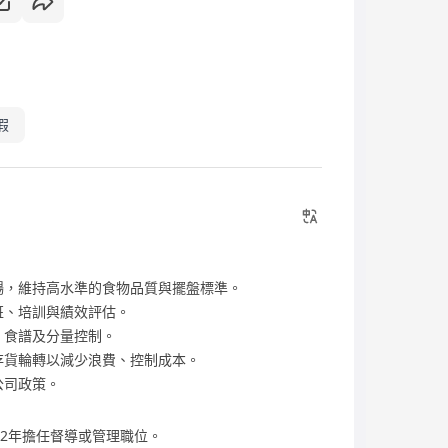
假
暢，維持高水準的食物品質與擺盤標準。
班、培訓與績效評估。
、食譜及分量控制。
存貨輪轉以減少浪費、控制成本。
公司政策。
少2年擔任督導或管理職位。