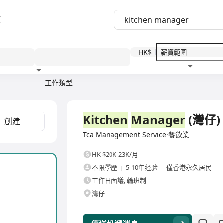
區
HK$
工作類型
教育程度
福利待遇
全職
Kitchen
Manager
(灣仔)
創建
Tca Management Service·餐飲業
HK $20K-23K/月
不限學歷
5-10年经验
僅香港永久居民
工作日面議, 輪班制
灣仔