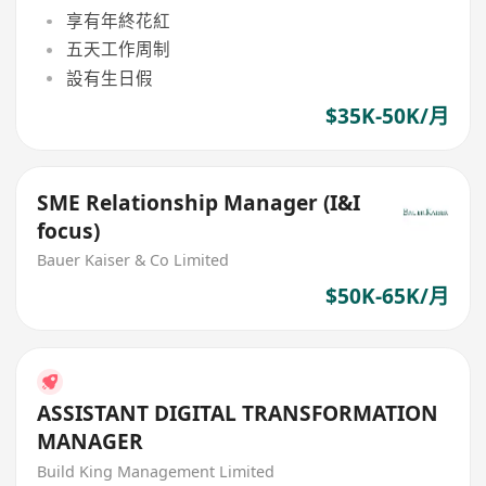
享有年終花紅
五天工作周制
設有生日假
$35K-50K/月
SME Relationship Manager (I&I
focus)
Bauer Kaiser & Co Limited
$50K-65K/月
ASSISTANT DIGITAL TRANSFORMATION
MANAGER
Build King Management Limited