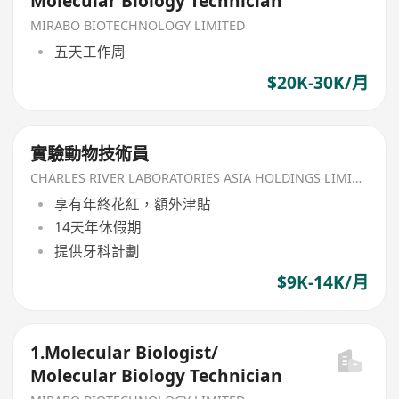
Molecular Biology Technician
MIRABO BIOTECHNOLOGY LIMITED
五天工作周
$20K-30K/月
實驗動物技術員
CHARLES RIVER LABORATORIES ASIA HOLDINGS LIMITED
享有年終花紅，額外津貼
14天年休假期
提供牙科計劃
$9K-14K/月
1.Molecular Biologist/
Molecular Biology Technician