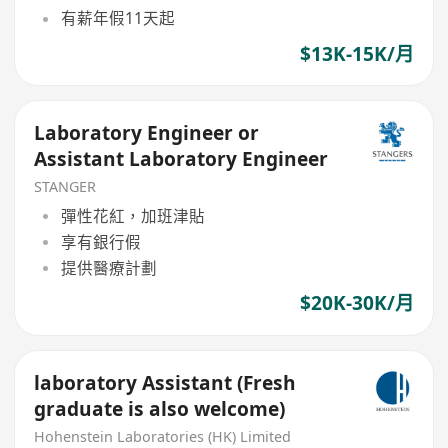
有薪年假11天起
$13K-15K/月
Laboratory Engineer or
Assistant Laboratory Engineer
STANGER
彈性花紅，加班津貼
享有銀行假
提供醫療計劃
$20K-30K/月
laboratory Assistant (Fresh
graduate is also welcome)
Hohenstein Laboratories (HK) Limited