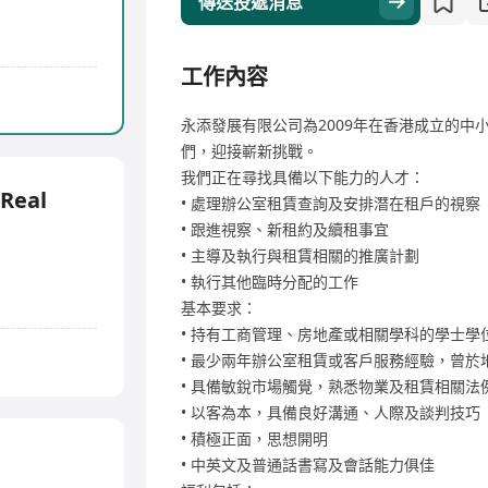
傳送投遞消息
工作內容
永添發展有限公司為2009年在香港成立的中小
們，迎接嶄新挑戰。
我們正在尋找具備以下能力的人才：
 Real
• 處理辦公室租賃查詢及安排潛在租戶的視察
• 跟進視察、新租約及續租事宜
• 主導及執行與租賃相關的推廣計劃
• 執行其他臨時分配的工作
基本要求：
• 持有工商管理、房地產或相關學科的學士學
• 最少兩年辦公室租賃或客戶服務經驗，曾
• 具備敏銳市場觸覺，熟悉物業及租賃相關法
• 以客為本，具備良好溝通、人際及談判技巧
• 積極正面，思想開明
• 中英文及普通話書寫及會話能力俱佳