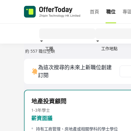
首頁
職位
專
工種
工作地點
約 557 職位空缺
經驗
為這次搜尋的未來上新職位創建
訂閱
地產投資顧問
1-3年
學士
薪資面議
持有工商管理、房地產或相關學科的學士學位