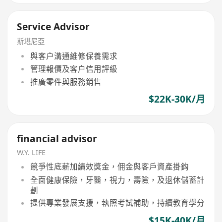
Service Advisor
斯堪尼亞
與客户溝通維修保養需求
管理報價及客户信用評級
推廣零件與服務銷售
$22K-30K/月
financial advisor
W.Y. LIFE
競爭性底薪加績效獎金，佣金與客戶資產掛鈎
全面健康保險，牙醫，視力，壽險，及退休儲蓄計
劃
提供專業發展支援，執照考試補助，持續教育學分
$15K-40K/月