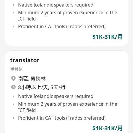
Native Icelandic speakers required
Minimum 2 years of proven experience in the
ICT field
Proficient in CAT tools (Trados preferred)
$1K-31K/月
translator
甲骨易
南區
,
薄扶林
8小時以上/天, 5天/週
Native Icelandic speakers required
Minimum 2 years of proven experience in the
ICT field
Proficient in CAT tools (Trados preferred)
$1K-31K/月