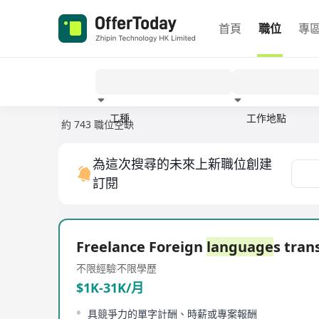
首頁
職位
專
工種
工作地點
約 743 職位空缺
經驗
為這次搜尋的未來上新職位創建
訂閱
Freelance Foreign
language
s tran
不限經驗
不限學歷
$1K-31K/月
具競爭力的單字計酬、時薪或專案報酬