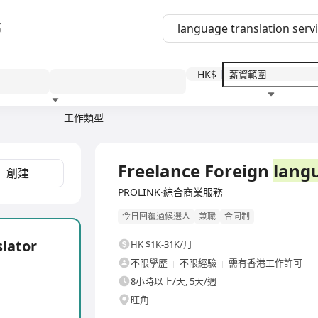
區
HK$
工作類型
教育程度
福利待遇
全職
Freelance Foreign
lang
創建
PROLINK·綜合商業服務
今日回覆過候選人
兼職
合同制
slator
HK $1K-31K/月
不限學歷
不限經驗
需有香港工作許可
8小時以上/天, 5天/週
旺角