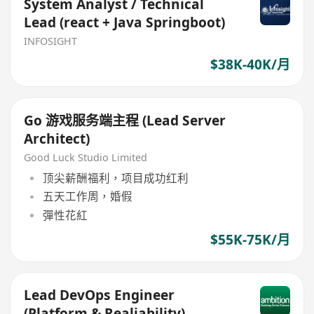
System Analyst / Technical
Lead (react + Java Springboot)
INFOSIGHT
$38K-40K/月
Go 游戏服务端主程 (Lead Server
Architect)
Good Luck Studio Limited
顶尖薪酬福利，项目成功红利
五天工作周，婚假
彈性花紅
$55K-75K/月
Lead DevOps Engineer
(Platform & Realiability)