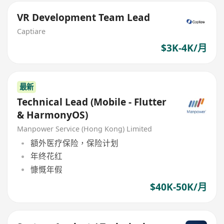
VR Development Team Lead
Captiare
$3K-4K/月
最新
Technical Lead (Mobile - Flutter
& HarmonyOS)
Manpower Service (Hong Kong) Limited
額外医疗保险，保险计划
年终花红
慷慨年假
$40K-50K/月