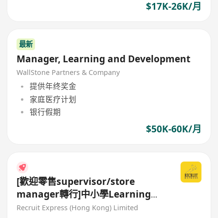
$17K-26K/月
最新
Manager, Learning and Development
WallStone Partners & Company
提供年终奖金
家庭医疗计划
银行假期
$50K-60K/月
[歡迎零售supervisor/store
manager轉行]中小學Learning
Centre請Centre Manager
Recruit Express (Hong Kong) Limited