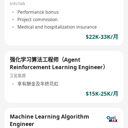
InfoTalk
Performance bonus
Project commission
Medical and hospitalization insurance
$22K-33K/月
强化学习算法工程师（Agent
Reinforcement Learning Engineer）
艾氪集團
享有酬金及年終花紅
$15K-25K/月
Machine Learning Algorithm
Engineer