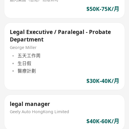
$50K-75K/月
Legal Executive / Paralegal - Probate
Department
George Miller
五天工作周
生日假
醫療計劃
$30K-40K/月
legal manager
Geely Auto HongKong Limited
$40K-60K/月