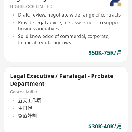
HIGHBLOCK LIMITED
Draft, review, negotiate wide range of contracts
Provide legal advice, risk assessment to support
business initiatives
Solid knowledge of commercial, corporate,
financial regulatory laws
$50K-75K/月
Legal Executive / Paralegal - Probate
Department
George Miller
五天工作周
生日假
醫療計劃
$30K-40K/月