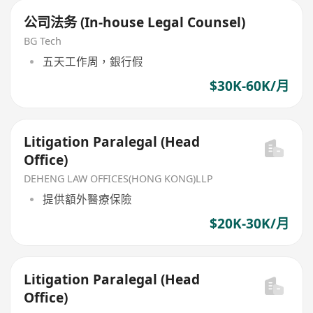
公司法务 (In-house Legal Counsel)
BG Tech
五天工作周，銀行假
$30K-60K/月
Litigation Paralegal (Head
Office)
DEHENG LAW OFFICES(HONG KONG)LLP
提供額外醫療保險
$20K-30K/月
Litigation Paralegal (Head
Office)