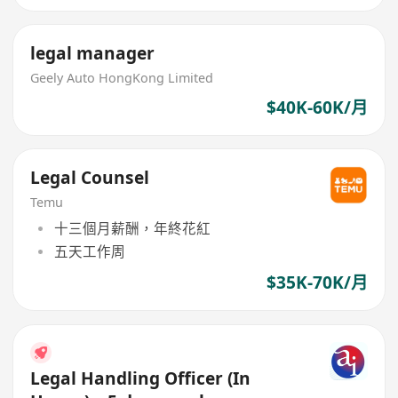
legal manager
Geely Auto HongKong Limited
$40K-60K/月
Legal Counsel
Temu
十三個月薪酬，年終花紅
五天工作周
$35K-70K/月
Legal Handling Officer (In