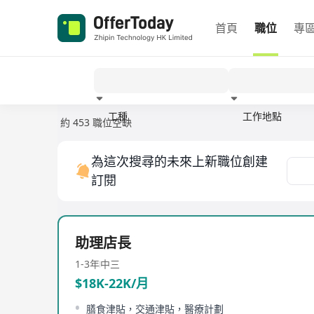
首頁
職位
專
工種
工作地點
約 453 職位空缺
經驗
為這次搜尋的未來上新職位創建
訂閱
助理店長
1-3年
中三
$18K-22K/月
膳食津貼，交通津貼，醫療計劃