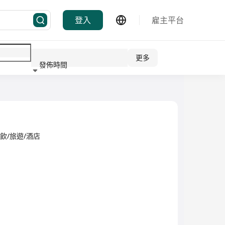
登入
雇主平台
更多
發佈時間
行業
ed·餐飲/旅遊/酒店