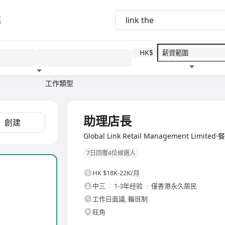
區
HK$
工作類型
教育程度
福利待遇
全職
助理店長
創建
Global Link Retail Management Limit
7日回覆4位候選人
HK $18K-22K/月
中三
1-3年经验
僅香港永久居民
工作日面議, 輪班制
旺角