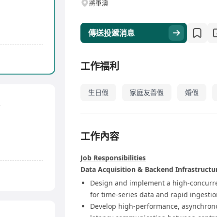
將軍澳
傳送投遞消息
工作福利
生日假
家庭友善假
婚假
s
工作內容
Job Responsibilities
Data Acquisition & Backend Infrastructu
Design and implement a high-concurr
for time-series data and rapid ingesti
Develop high-performance, asynchronou