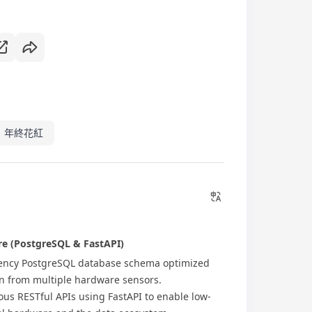
年終花紅
re (PostgreSQL & FastAPI)
ency PostgreSQL database schema optimized
on from multiple hardware sensors.
s RESTful APIs using FastAPI to enable low-