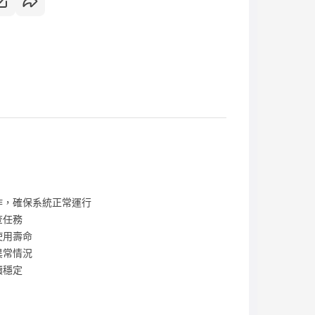
作，確保系統正常運行
查任務
使用壽命
異常情況
續穩定