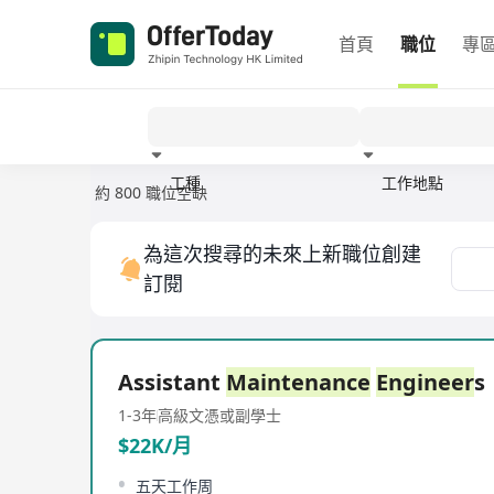
首頁
職位
專
工種
工作地點
約 800 職位空缺
經驗
為這次搜尋的未來上新職位創建
訂閱
Assistant
Maintenance
Engineer
s
1-3年
高級文憑或副學士
$22K/月
五天工作周