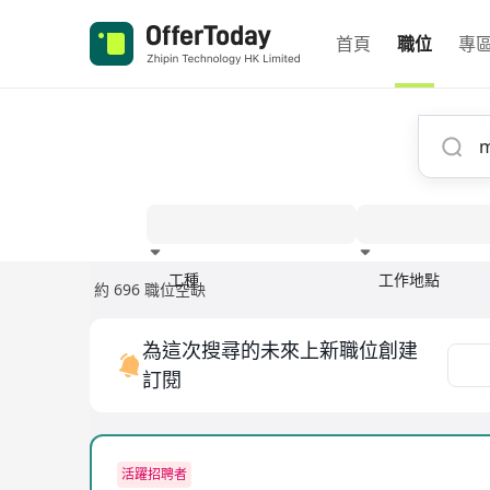
首頁
職位
專
工種
工作地點
約 696 職位空缺
經驗
為這次搜尋的未來上新職位創建
訂閱
活躍招聘者