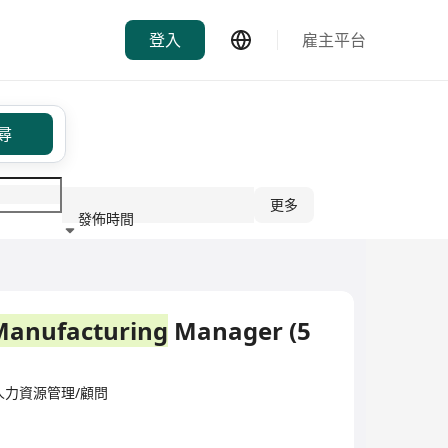
登入
雇主平台
尋
更多
發佈時間
行業
Manufacturing
Manager (5
ited·人力資源管理/顧問