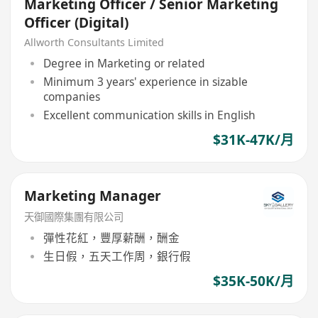
Marketing Officer / Senior Marketing
Officer (Digital)
Allworth Consultants Limited
Degree in Marketing or related
Minimum 3 years' experience in sizable
companies
Excellent communication skills in English
$31K-47K/月
Marketing Manager
天御國際集團有限公司
彈性花紅，豐厚薪酬，酬金
生日假，五天工作周，銀行假
$35K-50K/月