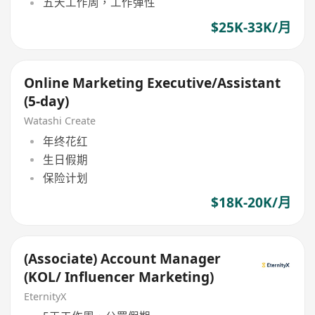
五天工作周，工作彈性
$25K-33K/月
Online Marketing Executive/Assistant
(5-day)
Watashi Create
年终花红
生日假期
保险计划
$18K-20K/月
(Associate) Account Manager
(KOL/ Influencer Marketing)
EternityX