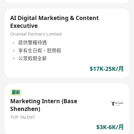
AI Digital Marketing & Content
Executive
Oriental Partners Limited
提供雙糧待遇
享有生日假，慰問假
公眾假期全薪
$17K-25K/月
最新
Marketing Intern (Base
Shenzhen)
TOP TALENT
$3K-6K/月