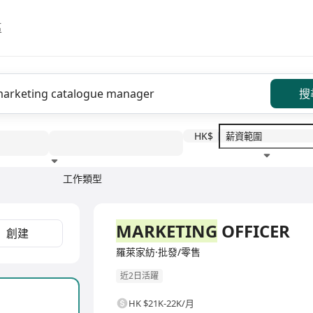
區
搜
HK$
工作類型
教育程度
福利待遇
全職
MARKETING
OFFICER
創建
羅萊家紡·批發/零售
近2日活躍
HK $21K-22K/月