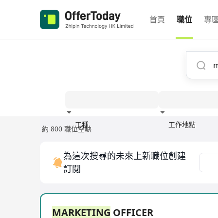
首頁
職位
專
工種
工作地點
約 800 職位空缺
經驗
為這次搜尋的未來上新職位創建
訂閱
MARKETING
OFFICER