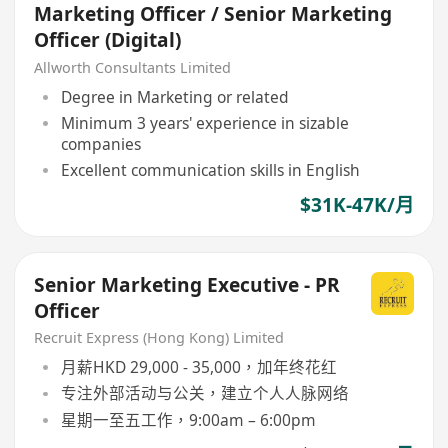
Marketing Officer / Senior Marketing
Officer (Digital)
Allworth Consultants Limited
Degree in Marketing or related
Minimum 3 years' experience in sizable
companies
Excellent communication skills in English
$31K-47K/月
Senior Marketing Executive - PR
Officer
Recruit Express (Hong Kong) Limited
月薪HKD 29,000 - 35,000，加年终花红
专注外部活动与公关，建立个人人脉网络
星期一至五工作，9:00am – 6:00pm