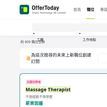
首頁
職位
專
工種
工作地點
約 800 職位空缺
經驗
為這次搜尋的未來上新職位創建
訂閱
活躍招聘者
Massage
Therapist
不限經驗
不限學歷
薪資面議