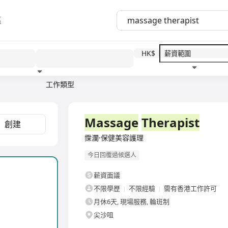
區
HK$
工作類型
教育程度
福利待遇
全職
Massage
Therapist
創建
霂瀾·保健美容護理
今日回覆過候選人
薪資面議
不限學歷
不限經驗
需有香港工作許可
月休6天, 現場服務, 輪班制
尖沙咀