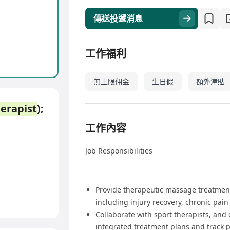
傳送投遞消息
工作福利
無上限佣金
生日假
額外津貼
erapist
);
工作內容
Job Responsibilities
Provide therapeutic massage treatments
including injury recovery, chronic pa
Collaborate with sport therapists, and
integrated treatment plans and track p