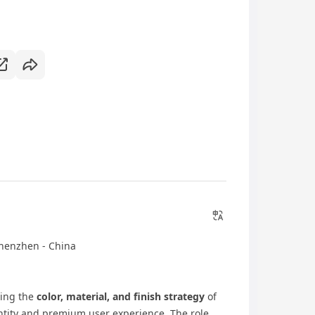
 Shenzhen - China
ning the
color, material, and finish strategy
of
entity and premium user experience. The role