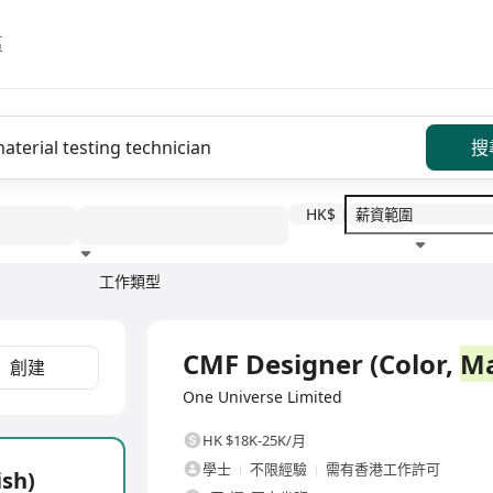
區
搜
HK$
工作類型
教育程度
福利待遇
全職
CMF Designer (Color,
Ma
創建
One Universe Limited
HK $18K-25K/月
學士
不限經驗
需有香港工作許可
ish)