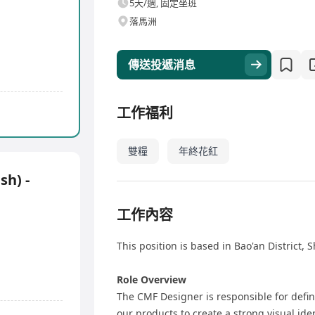
5天/週, 固定坐班
落馬洲
傳送投遞消息
工作福利
雙糧
年終花紅
ish) -
工作內容
This position is based in Bao'an District,
Role Overview
The CMF Designer is responsible for defi
our products to create a strong visual id