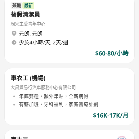
兼職
最新
替假清潔員
周宋主愛青年中心
元朗
,
元朗
少於4小時/天, 2天/週
$60-80/小時
車衣工 (機場)
大昌貿易行汽車服務中心有限公司
年底雙糧，額外津貼，全薪病假
有薪加班，牙科福利，家庭醫療計劃
$16K-17K/月