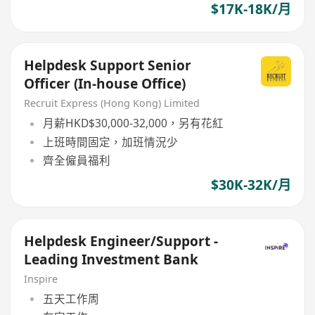
$17K-18K/月
Helpdesk Support Senior
Officer (In-house Office)
Recruit Express (Hong Kong) Limited
月薪HKD$30,000-32,000，另有花紅
上班時間固定，加班情況少
齊全僱員福利
$30K-32K/月
Helpdesk Engineer/Support -
Leading Investment Bank
Inspire
五天工作周